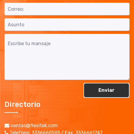
Enviar
Directorio
ventas@flexitek.com
Telefono: 3336660595 / Fax: 3336661747